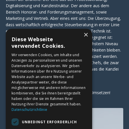
Digitalisierung und Kanzleistruktur. Der andere aus dem
Bereich Honorar- und Forderungsmanagement, sowie
Marketing und Vertrieb. Aber eines eint uns: Die Überzeugung,
dass wirtschaftlich erfolgreiche Steuerberatung in erster Linie
eine Frage der Haltung ist und eine Frage der Technik ist.
×
Was uns in den letzten Jahren immer wieder begegnet ist:
Diese Webseite
Steuerberatungskanzleien, die fachlich auf höchstem Niveau
verwendet Cookies.
arbeiten, aber wirtschaftlich unter ihren Möglichkeiten bleiben.
Wir verwenden Cookies, um Inhalte und
Honorare, die schlecht oder gar nicht kommuniziert werden.
Anzeigen zu personalisieren und unseren
Teams, die im Tagesgeschäft versinken. Und Chefs, die zwar
Datenverkehr zu analysieren. Wir geben
alles im Griff haben – aber keine Zeit für das, was die Kanzlei
Informationen über Ihre Nutzung unserer
wirklich voranbringen würde.
Website auch an unsere Werbe- und
Analysepartner weiter, die diese
möglicherweise mit anderen Informationen
Viel Freude beim Lesen – und vor allem beim Umsetzen!
kombinieren, die Sie ihnen bereitgestellt
haben oder die sie im Rahmen Ihrer
Stefan & Bernhard
Nutzung ihrer Dienste gesammelt haben.
Datenschutzrichtlinie
UNBEDINGT ERFORDERLICH