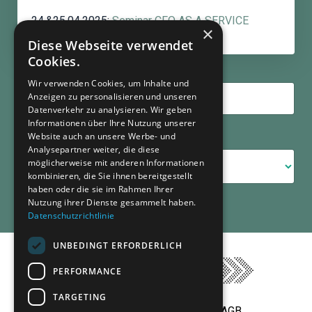
24.&25.04.2025:
Seminar CFO AS A SERVICE
×
Diese Webseite verwendet
Cookies.
Wir verwenden Cookies, um Inhalte und
Anzeigen zu personalisieren und unseren
Datenverkehr zu analysieren. Wir geben
Informationen über Ihre Nutzung unserer
Website auch an unsere Werbe- und
Kategorien
Analysepartner weiter, die diese
möglicherweise mit anderen Informationen
kombinieren, die Sie ihnen bereitgestellt
haben oder die sie im Rahmen Ihrer
Nutzung ihrer Dienste gesammelt haben.
Datenschutzrichtlinie
UNBEDINGT ERFORDERLICH
PERFORMANCE
TARGETING
Impressum
Datenschutz
AGB