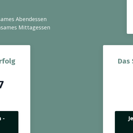
nsames Abendessen
insames Mittagessen
rfolg
Das 
7
 -
J