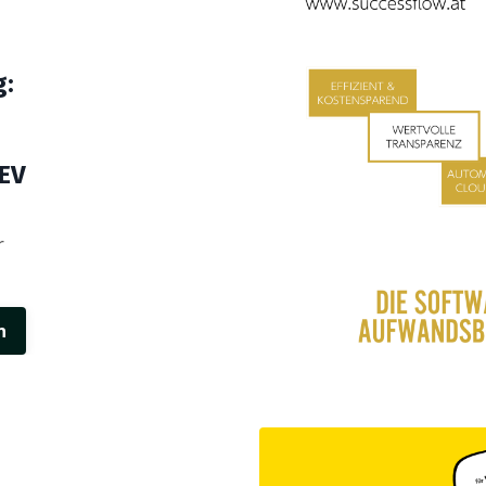
g:
EV
r
n