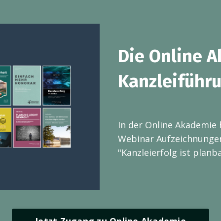
Die Online 
Kanzleiführ
In der Online Akademie 
Webinar Aufzeichnungen
"Kanzleierfolg ist planba
Jetzt Zugang zu Online Akademie