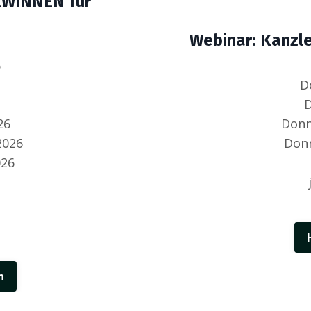
GEWINNEN für
Webinar: Kanzle
6
D
D
26
Donn
2026
Donn
026
n