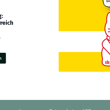
g:
reich
r
n