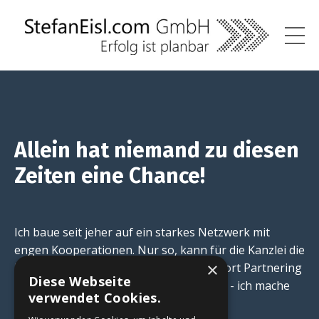
Allein hat niemand zu diesen
Zeiten eine Chance!
Ich baue seit jeher auf ein starkes Netzwerk mit
engen Kooperationen. Nur so, kann für die Kanzlei die
×
beste Lösung gefunden werden. Das Wort Partnering
Diese Webseite
ist im deutschen DATEV Ökosystem neu - ich mache
verwendet Cookies.
das seit 2013.